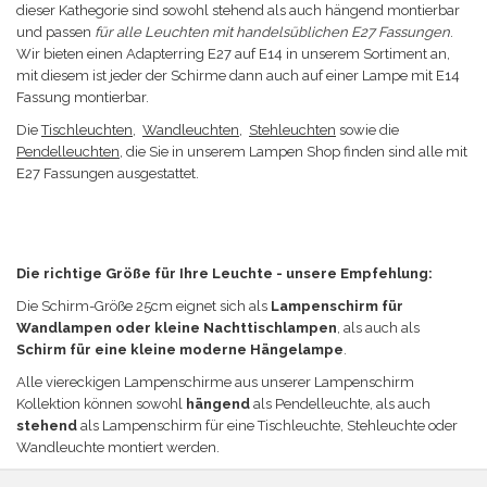
dieser Kathegorie sind sowohl stehend als auch hängend montierbar
und passen
für alle Leuchten mit handelsüblichen E27 Fassungen
.
Wir bieten einen Adapterring E27 auf E14 in unserem Sortiment an,
mit diesem ist jeder der Schirme dann auch auf einer Lampe mit E14
Fassung montierbar.
Die
Tischleuchten
,
Wandleuchten
,
Stehleuchten
sowie die
Pendelleuchten
, die Sie in unserem Lampen Shop finden sind alle mit
E27 Fassungen ausgestattet.
Die richtige Größe für Ihre Leuchte - unsere Empfehlung:
Die Schirm-Größe
25cm eignet sich a
ls
Lampenschirm für
Wandlampen oder kleine Nachttischlampen
, als auch als
Schirm für eine kleine moderne Hängelampe
.
Alle viereckigen Lampenschirme aus unserer Lampenschirm
Kollektion können sowohl
hängend
als Pendelleuchte, als auch
stehend
als Lampenschirm für eine Tischleuchte, Stehleuchte oder
Wandleuchte
montiert werden
.