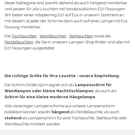
dieser Kathegorie sind sowohl stehend als auch hängend montierbar
und passen
für alle Leuchten mit handelsüblichen E27 Fassungen
.
Wir bieten einen Adapterring E27 auf E14 in unserem Sortiment an,
mit diesem ist jeder der Schirme dann auch auf einer Lampe mit E14
Fassung montierbar.
Die
Tischleuchten
,
Wandleuchten
,
Stehleuchten
sowie die
Pendelleuchten
, die Sie in unserem Lampen Shop finden sind alle mit
E27 Fassungen ausgestattet.
Die richtige Größe für Ihre Leuchte - unsere Empfehlung:
Die Schirm-Größe
25cm eignet sich a
ls
Lampenschirm für
Wandlampen oder kleine Nachttischlampen
, als auch als
Schirm für eine kleine moderne Hängelampe
.
Alle viereckigen Lampenschirme aus unserer Lampenschirm
Kollektion können sowohl
hängend
als Pendelleuchte, als auch
stehend
als Lampenschirm für eine Tischleuchte, Stehleuchte oder
Wandleuchte
montiert werden
.