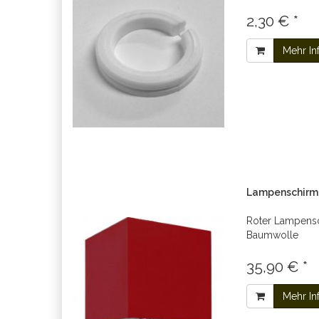
2,30 € *
Mehr In
Lampenschirm r
Roter Lampensc
Baumwolle
35,90 € *
Mehr In