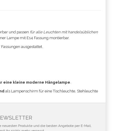
erbar und passen
für alle Leuchten mit handelsüblichen
einer Lampe mit E14 Fassung montierbar.
7 Fassungen ausgestattet.
ür eine kleine moderne Hängelampe
.
nd
als Lampenschirm für eine Tischleuchte, Stehleuchte
EWSLETTER
e neuesten Produkte und die besten Angebote per E-Mail,
mit Ihr nichts mehr verpasst.