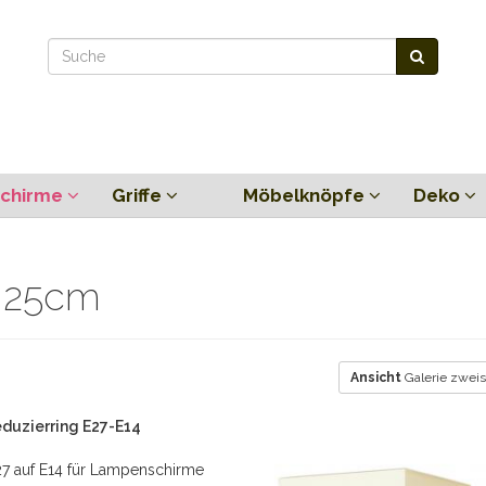
chirme
Griffe
Möbelknöpfe
Deko
x 25cm
Ansicht
Galerie zweis
duzierring E27-E14
27 auf E14 für Lampenschirme