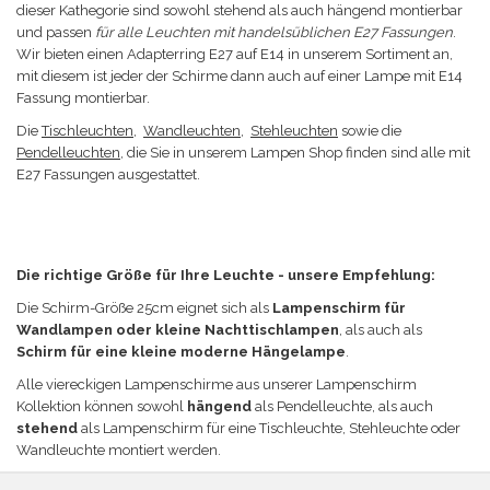
dieser Kathegorie sind sowohl stehend als auch hängend montierbar
und passen
für alle Leuchten mit handelsüblichen E27 Fassungen
.
Wir bieten einen Adapterring E27 auf E14 in unserem Sortiment an,
mit diesem ist jeder der Schirme dann auch auf einer Lampe mit E14
Fassung montierbar.
Die
Tischleuchten
,
Wandleuchten
,
Stehleuchten
sowie die
Pendelleuchten
, die Sie in unserem Lampen Shop finden sind alle mit
E27 Fassungen ausgestattet.
Die richtige Größe für Ihre Leuchte - unsere Empfehlung:
Die Schirm-Größe
25cm eignet sich a
ls
Lampenschirm für
Wandlampen oder kleine Nachttischlampen
, als auch als
Schirm für eine kleine moderne Hängelampe
.
Alle viereckigen Lampenschirme aus unserer Lampenschirm
Kollektion können sowohl
hängend
als Pendelleuchte, als auch
stehend
als Lampenschirm für eine Tischleuchte, Stehleuchte oder
Wandleuchte
montiert werden
.