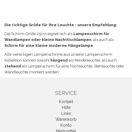
Die richtige Größe für Ihre Leuchte - unsere Empfehlung:
Die Schirm-Größe
25cm eignet sich a
ls
Lampenschirm für
Wandlampen oder kleine Nachttischlampen
, als auch als
Schirm für eine kleine moderne Hängelampe
.
Alle viereckigen Lampenschirme aus unserer Lampenschirm
Kollektion können sowohl
hängend
als Pendelleuchte, als auch
stehend
als Lampenschirm für eine Tischleuchte, Stehleuchte oder
Wandleuchte
montiert werden
.
SERVICE
Kontakt
Hilfe
Links
Warenkorb
Konto
Merkzettel