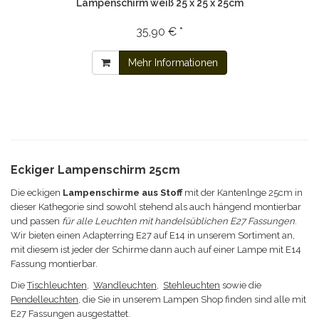
Lampenschirm weiß 25 x 25 x 25cm
35,90 € *
Mehr Informationen
Eckiger Lampenschirm 25cm
Die eckigen
Lampenschirme aus Stoff
mit der Kantenlnge 25cm in
dieser Kathegorie sind sowohl stehend als auch hängend montierbar
und passen
für alle Leuchten mit handelsüblichen E27 Fassungen
.
Wir bieten einen Adapterring E27 auf E14 in unserem Sortiment an,
mit diesem ist jeder der Schirme dann auch auf einer Lampe mit E14
Fassung montierbar.
Die
Tischleuchten
,
Wandleuchten
,
Stehleuchten
sowie die
Pendelleuchten
, die Sie in unserem Lampen Shop finden sind alle mit
E27 Fassungen ausgestattet.