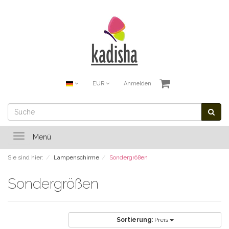
EUR
Anmelden
Toggle
Menü
navigation
Sie sind hier:
Lampenschirme
Sondergrößen
Sondergrößen
Sortierung:
Preis