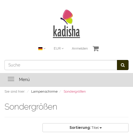
EUR
Anmelden
Toggle
Menü
navigation
Sie sind hier:
Lampenschirme
Sondergrößen
Sondergrößen
Sortierung:
Titel