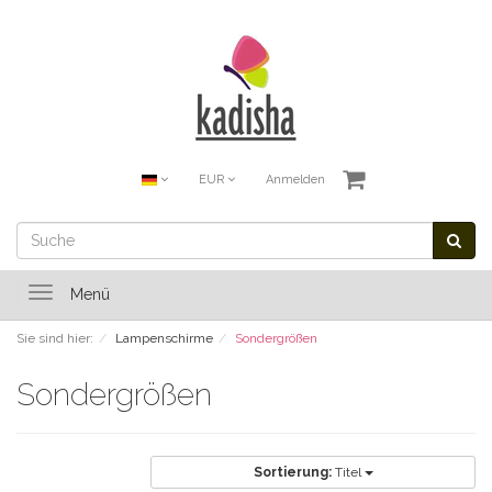
EUR
Anmelden
Toggle
Menü
navigation
Sie sind hier:
Lampenschirme
Sondergrößen
Sondergrößen
Sortierung:
Titel