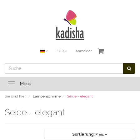
EUR
Anmelden
Toggle
Menü
navigation
Sie sind hier:
Lampenschirme
Seide - elegant
Seide - elegant
Sortierung:
Preis