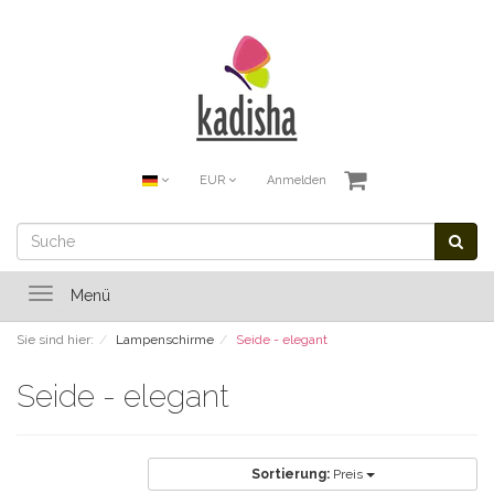
EUR
Anmelden
Toggle
Menü
navigation
Sie sind hier:
Lampenschirme
Seide - elegant
Seide - elegant
Sortierung:
Preis