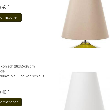
 € *
formationen
konisch 28x30x18cm
ide
unkelblau und konisch aus
 € *
formationen