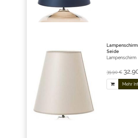
Lampenschirm 
Seide
Lampenschirm b
32,90
39,90 €
Mehr In