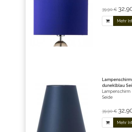
32,90
39,90 €
Mehr In
Lampenschirm 
duneklblau Se
Lampenschirm d
Seide
32,90
39,90 €
Mehr In