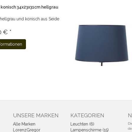
konisch 34x23x31cm hellgrau
ellgrau und konisch aus Seide
0 € *
formationen
N
UNSERE MARKEN
KATEGORIEN
N
Di
Alle Marken
Leuchten (6)
da
LorenzGregor
Lampenschirme (15)