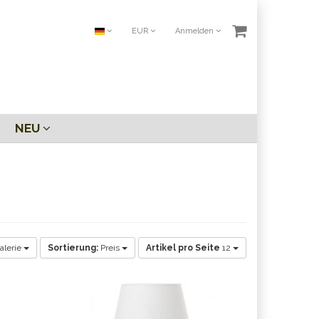
EUR
Anmelden
NEU
alerie
Sortierung:
Preis
Artikel pro Seite
12