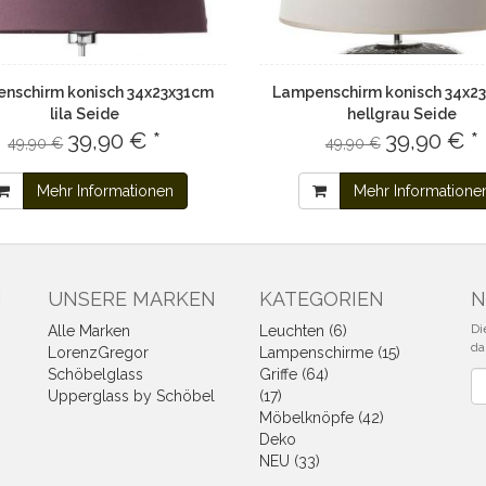
nschirm konisch 34x23x31cm
Lampenschirm konisch 34x2
lila Seide
hellgrau Seide
39,90 € *
39,90 € *
49,90 €
49,90 €
Mehr Informationen
Mehr Informatione
N
UNSERE MARKEN
KATEGORIEN
N
Di
Alle Marken
Leuchten (6)
da
LorenzGregor
Lampenschirme (15)
Schöbelglass
Griffe (64)
Ne
Upperglass by Schöbel
(17)
Möbelknöpfe (42)
Deko
NEU (33)