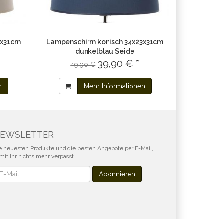
3x31cm
Lampenschirm konisch 34x23x31cm
dunkelblau Seide
39,90 € *
49,90 €
n
Mehr Informationen
EWSLETTER
e neuesten Produkte und die besten Angebote per E-Mail,
mit Ihr nichts mehr verpasst.
wsletter
Abonnieren