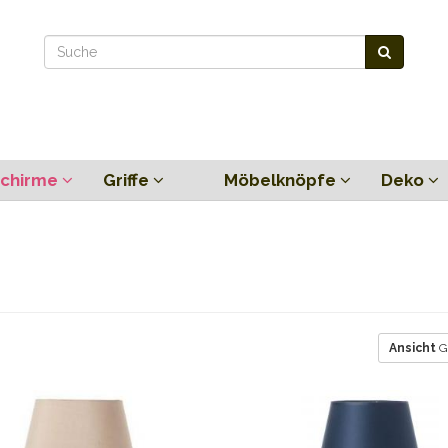
chirme
Griffe
Möbelknöpfe
Deko
Ansicht
G