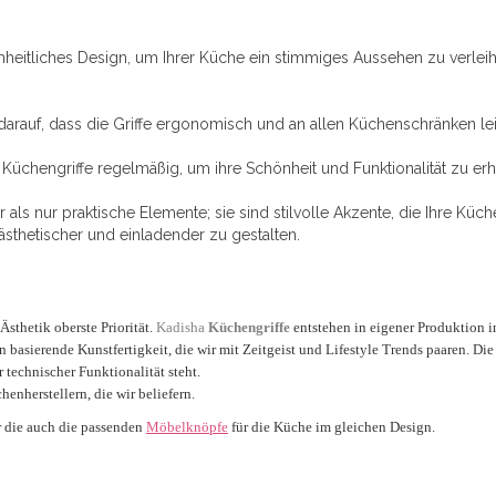
nheitliches Design, um Ihrer Küche ein stimmiges Aussehen zu verleihen
arauf, dass die Griffe ergonomisch und an allen Küchenschränken leic
üchengriffe regelmäßig, um ihre Schönheit und Funktionalität zu erh
 als nur praktische Elemente; sie sind stilvolle Akzente, die Ihre Kü
, ästhetischer und einladender zu gestalten.
sthetik oberste Priorität.
Kadisha
Küchengriffe
entstehen in eigener Produktion i
ion basierende Kunstfertigkeit, die wir mit Zeitgeist und Lifestyle Trends paaren. 
 technischer Funktionalität steht.
nherstellern, die wir beliefern.
r die auch die passenden
Möbelknöpfe
für die Küche im gleichen Design.