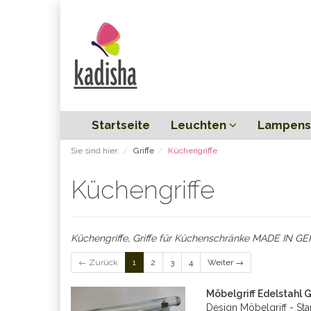
Startseite
Leuchten
Lampens
Sie sind hier:
Griffe
Küchengriffe
Küchengriffe
Küchengriffe, Griffe für Küchenschränke MADE IN 
← Zurück
1
2
3
4
Weiter →
Möbelgriff Edelstahl
Design Möbelgriff - Sta