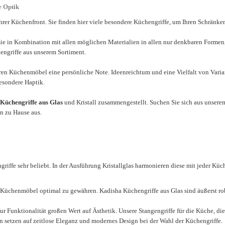
e Optik
rer Küchenfront. Sie finden hier viele besondere
Küchengriffe
, um Ihren Schränke
t sie in Kombination mit allen möglichen Materialien in allen nur denkbaren For
hengriffe aus unserem Sortiment.
ren Küchenmöbel eine persönliche Note. Ideenreichtum und eine Vielfalt von Vari
esondere Haptik.
Küchengriffe aus Glas
und Kristall zusammengestellt. Suchen Sie sich aus unserem
on zu Hause aus.
griffe sehr beliebt. In der Ausführung Kristallglas harmonieren diese mit jeder Kü
r Küchenmöbel optimal zu gewähren. Kadisha Küchengriffe aus Glas sind äußerst rob
ur Funktionalität großen Wert auf Ästhetik. Unsere Stangengriffe für die Küche, die
en setzen auf zeitlose Eleganz und modernes Design bei der Wahl der Küchengriffe.