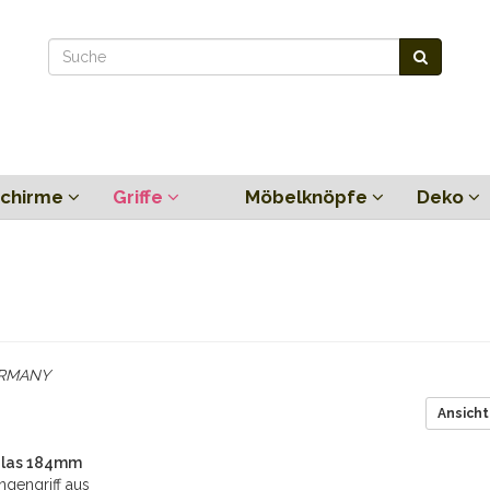
chirme
Griffe
Möbelknöpfe
Deko
GERMANY
Ansicht
 Glas 184mm
ngengriff aus