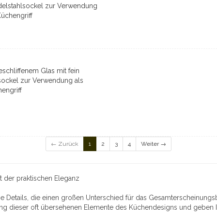
Edelstahlsockel zur Verwendung
Küchengriff
schliffenem Glas mit fein
sockel zur Verwendung als
engriff
← Zurück
1
2
3
4
Weiter →
t der praktischen Eleganz
ne Details, die einen großen Unterschied für das Gesamterscheinungs
tung dieser oft übersehenen Elemente des Küchendesigns und geben I