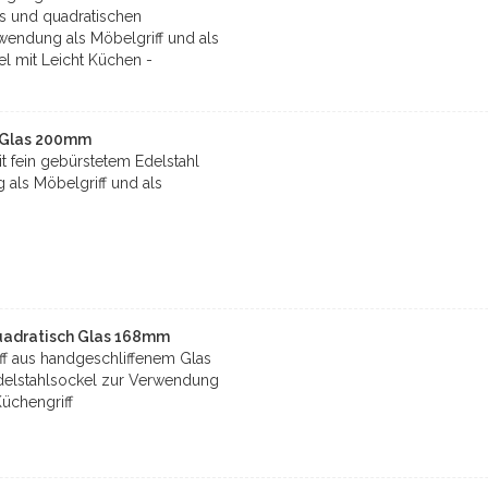
s und quadratischen
endung als Möbelgriff und als
el mit Leicht Küchen -
l Glas 200mm
t fein gebürstetem Edelstahl
als Möbelgriff und als
uadratisch Glas 168mm
iff aus handgeschliffenem Glas
Edelstahlsockel zur Verwendung
Küchengriff