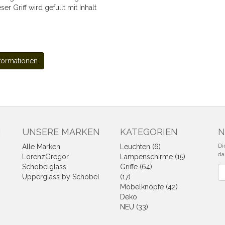
er Griff wird gefüllt mit Inhalt
formationen
N
UNSERE MARKEN
KATEGORIEN
N
Di
Alle Marken
Leuchten (6)
da
LorenzGregor
Lampenschirme (15)
Schöbelglass
Griffe (64)
Ne
Upperglass by Schöbel
(17)
Möbelknöpfe (42)
Deko
NEU (33)