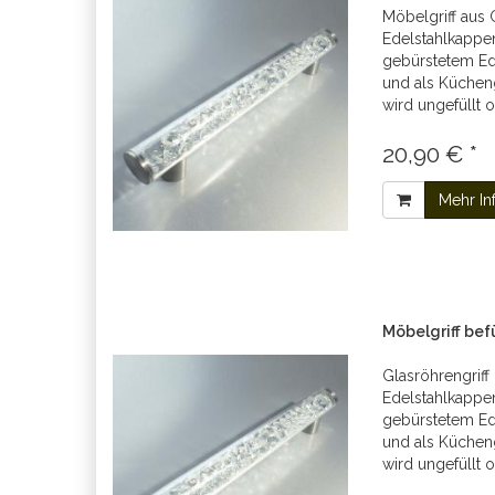
Möbelgriff aus 
Edelstahlkappen
gebürstetem Ede
und als Kücheng
wird ungefüllt o
20,90 € *
Mehr In
Möbelgriff be
Glasröhrengriff
Edelstahlkappen
gebürstetem Ede
und als Kücheng
wird ungefüllt o