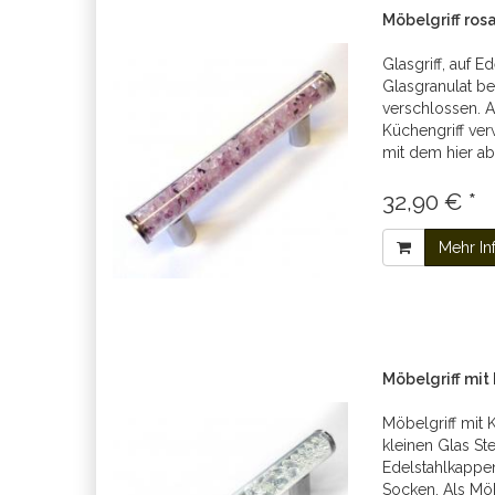
Möbelgriff ros
Glasgriff, auf E
Glasgranulat be
verschlossen. A
Küchengriff verw
mit dem hier abg
32,90 € *
Mehr In
Möbelgriff mit
Möbelgriff mit Kr
kleinen Glas Stei
Edelstahlkappen
Socken. Als Möb