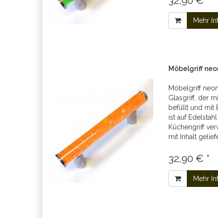
32,90 € *
Mehr In
Möbelgriff ne
Möbelgriff neon
Glasgriff, der 
befüllt und mit
ist auf Edelstah
Küchengriff verw
mit Inhalt gelief
32,90 € *
Mehr In