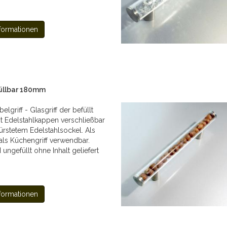
formationen
füllbar 180mm
griff - Glasgriff der befüllt
t Edelstahlkappen verschließbar
bürstetem Edelstahlsockel. Als
als Küchengriff verwendbar.
d ungefüllt ohne Inhalt geliefert
formationen