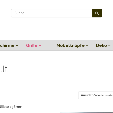
chirme
Griffe
Möbelknöpfe
Deko
llt
Ansicht
Galerie zweis
füllbar 136mm