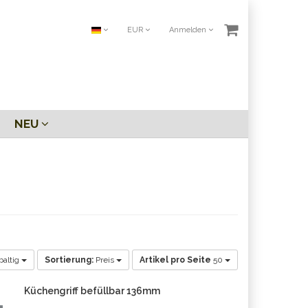
EUR
Anmelden
NEU
paltig
Sortierung:
Preis
Artikel pro Seite
50
Küchengriff befüllbar 136mm