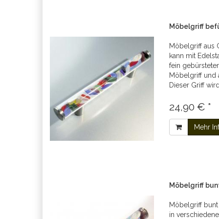
Möbelgriff be
Möbelgriff aus 
kann mit Edelst
fein gebürstete
Möbelgriff und 
Dieser Griff wir
24,90 € *
Mehr In
Möbelgriff bu
Möbelgriff bunt 
in verschiedenen