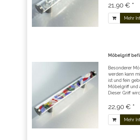
21,90 € *
Mehr In
Möbelgriff be
Besonderer Möbel
werden kann mi
ist und fein ge
Möbelgriff und 
Dieser Griff wir
22,90 € *
Mehr In