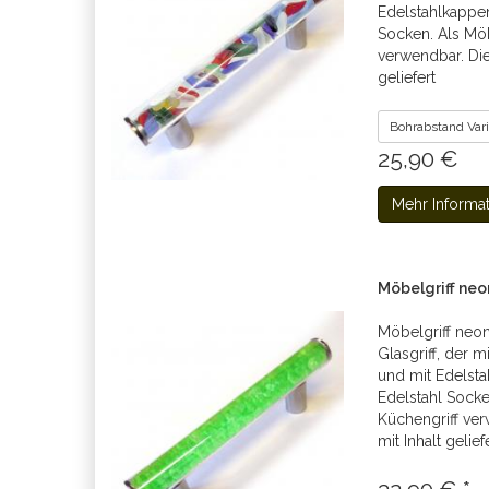
Edelstahlkappen
Socken. Als Möb
verwendbar. Dies
geliefert
Bohrabstand Var
25,90 €
Mehr Informa
Möbelgriff neo
Möbelgriff neon
Glasgriff, der m
und mit Edelsta
Edelstahl Socke
Küchengriff verw
mit Inhalt gelief