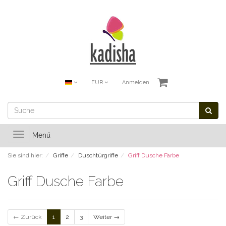
EUR
Anmelden
Toggle
Menü
navigation
Sie sind hier:
Griffe
Duschtürgriffe
Griff Dusche Farbe
Griff Dusche Farbe
← Zurück
1
2
3
Weiter →