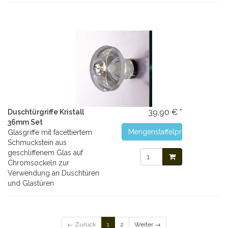
39,90 € *
Duschtürgriffe Kristall
36mm Set
Mengenstaffelpreise
Glasgriffe mit facettiertem
Schmuckstein aus
geschliffenem Glas auf
Chromsockeln zur
Verwendung an Duschtüren
und Glastüren
← Zurück
1
2
Weiter →