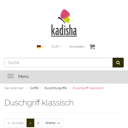
EUR
Anmelden
Toggle
Menü
navigation
Sie sind hier:
Griffe
Duschtürgriffe
Duschgriff klassisch
Duschgriff klassisch
← Zurück
1
2
Weiter →