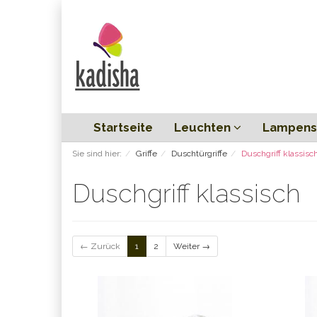
Startseite
Leuchten
Lampens
Sie sind hier:
Griffe
Duschtürgriffe
Duschgriff klassisc
Duschgriff klassisch
← Zurück
1
2
Weiter →