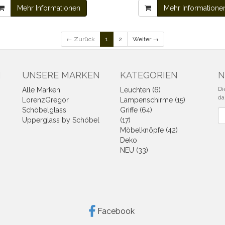
Mehr Informationen
Mehr Informatione
← Zurück
1
2
Weiter →
N
UNSERE MARKEN
KATEGORIEN
N
Di
Alle Marken
Leuchten (6)
da
LorenzGregor
Lampenschirme (15)
Schöbelglass
Griffe (64)
Ne
Upperglass by Schöbel
(17)
Möbelknöpfe (42)
Deko
NEU (33)
Facebook