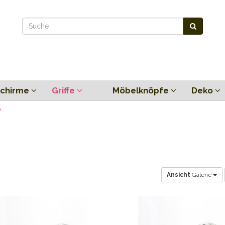
chirme
Griffe
Möbelknöpfe
Deko
h
Ansicht
Galerie