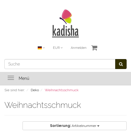
EUR
Anmelden
Toggle
Menü
navigation
Sie sind hier:
Deko
Weihnachtsschmuck
Weihnachtsschmuck
Sortierung:
Artikelnummer