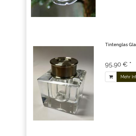
Tintenglas Glas
95,90 € *
Mehr In