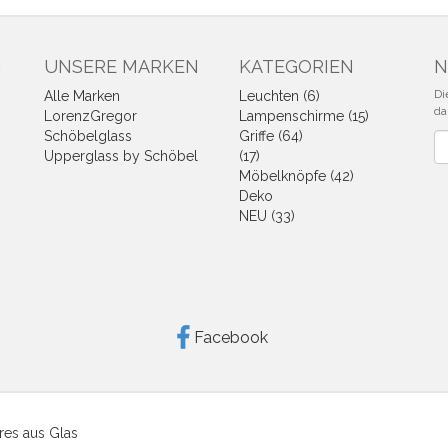
N
UNSERE MARKEN
KATEGORIEN
N
Di
Alle Marken
Leuchten (6)
da
LorenzGregor
Lampenschirme (15)
Schöbelglass
Griffe (64)
Ne
Upperglass by Schöbel
(17)
Möbelknöpfe (42)
Deko
NEU (33)
Facebook
res aus Glas