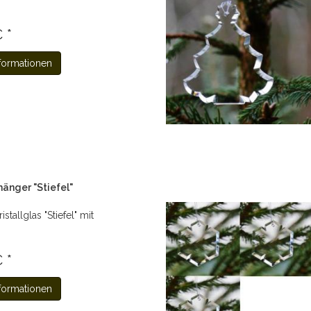
 *
formationen
änger "Stiefel"
stallglas "Stiefel" mit
 *
formationen