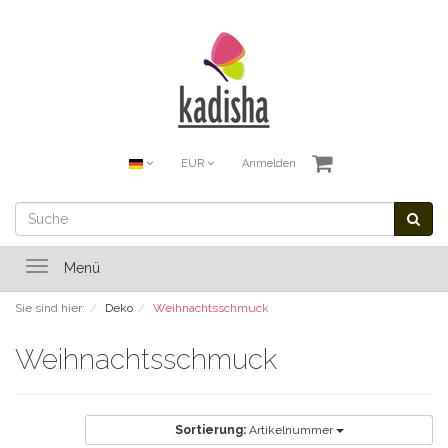
EUR
Anmelden
Toggle
Menü
navigation
Sie sind hier:
Deko
Weihnachtsschmuck
Weihnachtsschmuck
Sortierung:
Artikelnummer